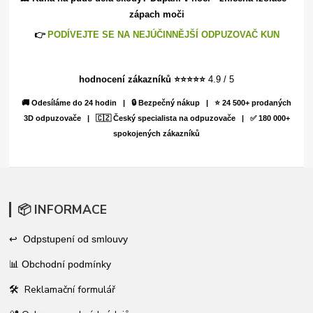
zápach moči
👉
PODÍVEJTE SE NA NEJÚČINNĚJŠÍ ODPUZOVAČ KUN
hodnocení zákazníků ⭐
⭐
⭐
⭐
⭐
4.9 / 5
🚚 Odesíláme do 24 hodin | 🔒 Bezpečný nákup | ⭐ 24 500+ prodaných
3D odpuzovače | 🇨🇿 Český specialista na odpuzovače | ✅ 180 000+
spokojených zákazníků
📦 INFORMACE
↩ Odpstupení od smlouvy
📊
Obchodní podmínky
🛠 Reklamační formulář