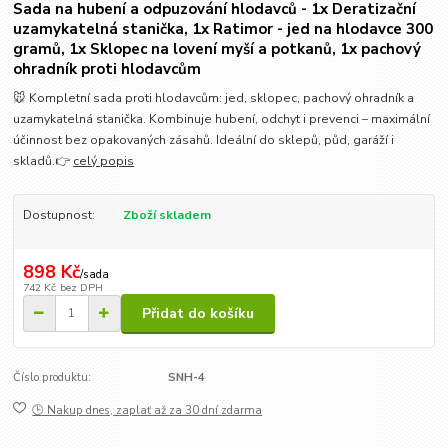
Sada na hubení a odpuzování hlodavců - 1x Deratizační
uzamykatelná stanička, 1x Ratimor - jed na hlodavce 300
gramů, 1x Sklopec na lovení myší a potkanů, 1x pachový
ohradník proti hlodavcům
🐭 Kompletní sada proti hlodavcům: jed, sklopec, pachový ohradník a
uzamykatelná stanička. Kombinuje hubení, odchyt i prevenci – maximální
účinnost bez opakovaných zásahů. Ideální do sklepů, půd, garáží i
skladů.👉
celý popis
Dostupnost:
Zboží skladem
898 Kč
/
sada
742 Kč
bez DPH
Přidat do košíku
Číslo produktu:
SNH-4
🕒 Nakup dnes, zaplať až za 30 dní zdarma