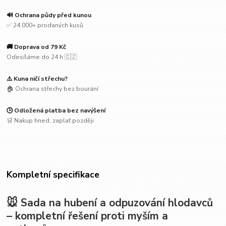
🔊 Ochrana půdy před kunou
✅ 24 000+ prodaných kusů
🚚 Doprava od 79 Kč
Odesíláme do 24 h 🇨🇿
⚠️ Kuna ničí střechu?
🏠 Ochrana střechy bez bourání
🕒 Odložená platba bez navýšení
🛒 Nakup hned, zaplať později
Kompletní specifikace
🐭 Sada na hubení a odpuzování hlodavců
– kompletní řešení proti myším a