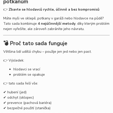
potkanům
👉
Zbavte se hlodavců rychle, účinně a bez kompromisů
Máte myši ve sklepě, potkany v garáži nebo hlodavce na půdě?
Tato sada kombinuje
4 nejúčinnější metody
, díky kterým problém
nejen vyřešíte, ale zároveň zabráníte jeho návratu.
💣 Proč tato sada funguje
Většina lidí udělá chybu – použije jen jed nebo jen past.
👉 Výsledek:
hlodavci se vrací
problém se opakuje
👉 tato sada řeší vše:
✔ hubení (jed)
✔ odchyt (sklopec)
✔ prevence (pachová bariéra)
✔ bezpečné použití (stanička)