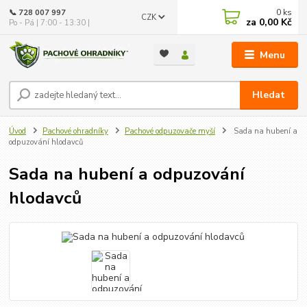
0
ks
📞 728 007 997
CZK
za
0,00 Kč
Po - Pá | 7:00 - 13:30 |
Menu
Hledat
Úvod
Pachové ohradníky
Pachové odpuzovače myší
Sada na hubení a
odpuzování hlodavců
Sada na hubení a odpuzování
hlodavců