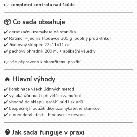
👉
kompletní kontrola nad škůdci
📦 Co sada obsahuje
✔️ deratizační uzamykatelná stanička
✔️ Ratimor – jed na hlodavce 300 g (odolný proti vlhku)
✔️ živolovný sklopec 27×11×11 cm
✔️ pachový ohradník 200 ml + aplikační válečky
👉 vše připraveno k okamžitému použití
🔥 Hlavní výhody
✔️ kombinace všech účinných metod
✔️ vysoká účinnost i při větším zamoření
✔️ vhodné do sklepů, garáží, půd i skladů
✔️ bezpečnější použití díky uzamykatelné staničce
✔️ dlouhodobý efekt – hlodavci se nevrací
🧠 Jak sada funguje v praxi