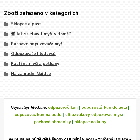
Zboží zařazeno v kategoriích
Sklopce a pasti
🐭 Jak se zbavit myší v domě?
Pachové odpuzovače myší
Odpuzovače hlodavců
Pasti na myši a potkany
Na zahradní škůdce
Nejčastěji hledané:
odpuzovač kun
|
odpuzovač kun do auta
|
odpuzovač kun na půdu
|
ultrazvukový odpuzovač myš
í |
pachové ohradníky
|
sklopec na kuny
🦝 Kuna na půdě dělá škody? Dupání v noci • zničená izolace •