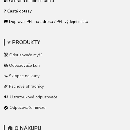
🔐 Ochrana osobních údajů
❓ Časté dotazy
🚚 Doprava: PPL na adresu / PPL výdejní místa
⭐ PRODUKTY
🐭
Odpuzovače myší
🦝
Odpuzovače kun
🪤
Sklopce na kuny
🌿
Pachové ohradníky
🔊
Ultrazvukové odpuzovače
🏠
Odpuzovače hmyzu
🏠 O NÁKUPU