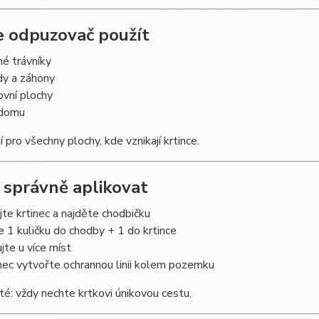
de odpuzovač použít
é trávníky
dy a záhony
ovní plochy
 domu
í pro všechny plochy, kde vznikají krtince.
k správně aplikovat
te krtinec a najděte chodbičku
 1 kuličku do chodby + 1 do krtince
te u více míst
ec vytvořte ochrannou linii kolem pozemku
té: vždy nechte krtkovi únikovou cestu.