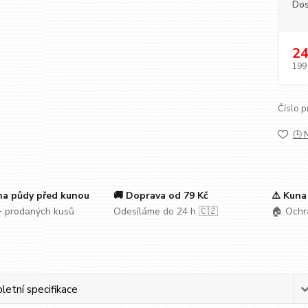
Dos
24
199
Číslo p
🕒 
na půdy před kunou
🚚 Doprava od 79 Kč
⚠️ Kuna
 prodaných kusů
Odesíláme do 24 h 🇨🇿
🏠 Ochr
etní specifikace