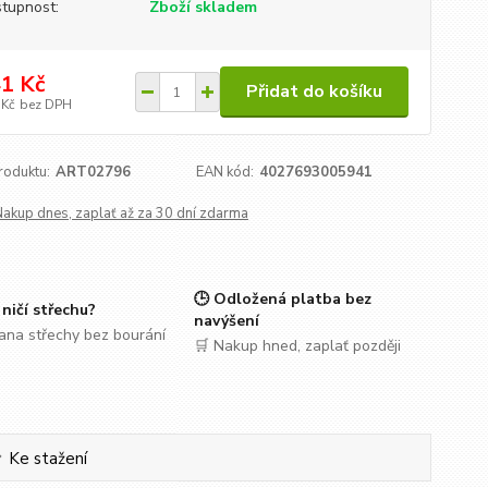
tupnost:
Zboží skladem
1 Kč
Přidat do košíku
 Kč
bez DPH
roduktu:
ART02796
EAN kód:
4027693005941
Nakup dnes, zaplať až za 30 dní zdarma
🕒 Odložená platba bez
 ničí střechu?
navýšení
ana střechy bez bourání
🛒 Nakup hned, zaplať později
Ke stažení