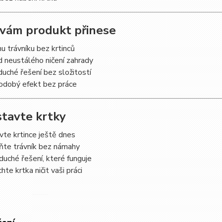
 vám produkt přinese
u trávníku bez krtinců
d neustálého ničení zahrady
uché řešení bez složitostí
odobý efekt bez práce
stavte krtky
te krtince ještě dnes
ňte trávník bez námahy
uché řešení, které funguje
te krtka ničit vaši práci