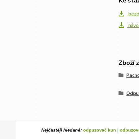
Ke sta
bezpe
návo
Zboží 
Pacho
Odpu
Nejčastěji hledané:
odpuzovač kun
|
odpuzova