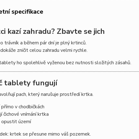
tní specifikace
ci kazí zahradu? Zbavte se jich
o trávník a během pár dní je plný krtinců.
dokáže zničit celou zahradu velmi rychle.
ablety ho spolehlivě vyženou bez nutnosti složitých zásahů.
č tablety fungují
volňují pach, který narušuje prostředí krtka.
 přímo v chodbičkách
jí čichové vnímání krtka
o opustit území
dek: krtek se přesune mimo váš pozemek.