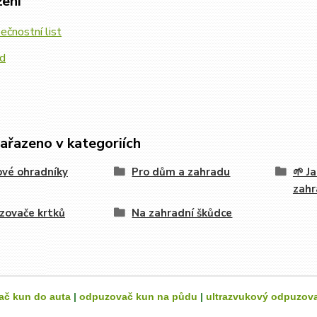
žení
čnostní list
d
zařazeno v kategoriích
vé ohradníky
Pro dům a zahradu
🌱 J
zahr
zovače krtků
Na zahradní škůdce
č kun do auta
|
odpuzovač kun na půdu
|
ultrazvukový odpuzov