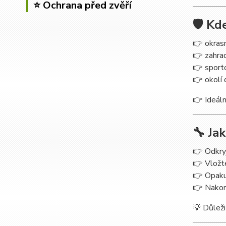
⭐ Ochrana před zvěří
🛡️ K
👉 okrasn
👉 zahra
👉 sport
👉 okolí
👉 Ideáln
🔧 Ja
👉 Odkryj
👉 Vložte
👉 Opakuj
👉 Nakon
💡 Důleži