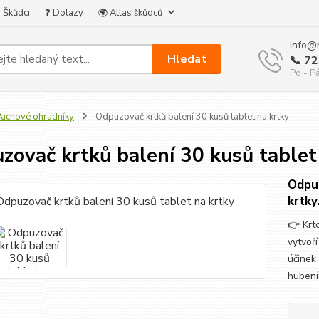
 Škůdci
❓ Dotazy
🌍 Atlas škůdců
info@
Hledat
📞 7
Po - Pá
achové ohradníky
Odpuzovač krtků balení 30 kusů tablet na krtky
zovač krtků balení 30 kusů tablet
Odpuz
krtky
👉 Krtc
vytvoř
účinek
huben