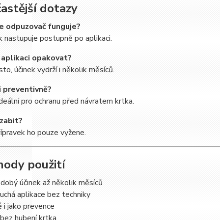
častější dotazy
le odpuzovač funguje?
 nastupuje postupně po aplikaci.
 aplikaci opakovat?
to, účinek vydrží i několik měsíců.
i preventivně?
deální pro ochranu před návratem krtka.
 zabit?
ípravek ho pouze vyžene.
hody použití
dobý účinek až několik měsíců
uchá aplikace bez techniky
 i jako prevence
 bez hubení krtka