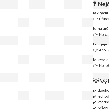
❓ Nej
Jak rych
👉 Účinek
Je nutné
👉 Ne čas
Funguje 
👉 Ano, i
Je krtek
👉 Ne, př
💡 Vý
✔️ dlouho
✔️ jednod
✔️ vhodné
✔️ řešení