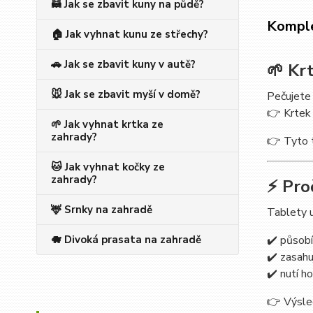
🦝 Jak se zbavit kuny na půdě?
Komple
🏠 Jak vyhnat kunu ze střechy?
🚗 Jak se zbavit kuny v autě?
🌱 Krt
🐭 Jak se zbavit myší v domě?
Pečujete 
👉 Krtek 
🌱 Jak vyhnat krtka ze
zahrady?
👉 Tyto t
🐱 Jak vyhnat kočky ze
zahrady?
⚡ Pro
🦌 Srnky na zahradě
Tablety u
🐗 Divoká prasata na zahradě
✔️ působí
✔️ zasahu
✔️ nutí h
👉 Výsle