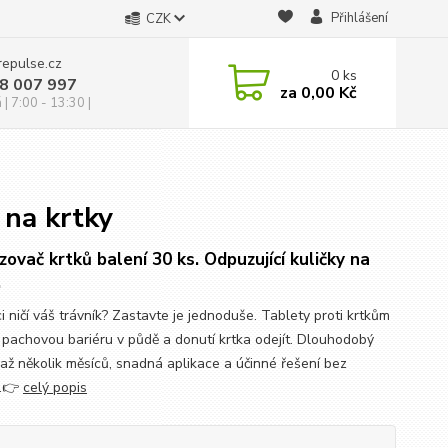
Přihlášení
CZK
repulse.cz
0
ks
28 007 997
za
0,00 Kč
 | 7:00 - 13:30 |
 na krtky
ovač krtků balení 30 ks. Odpuzující kuličky na
.
i ničí váš trávník? Zastavte je jednoduše. Tablety proti krtkům
í pachovou bariéru v půdě a donutí krtka odejít. Dlouhodobý
 až několik měsíců, snadná aplikace a účinné řešení bez
í.👉
celý popis