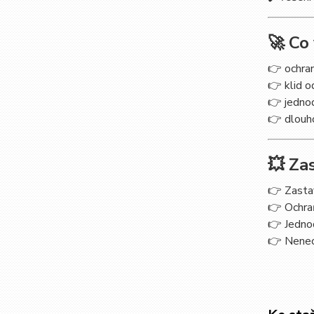
🚀 Co
👉 ochran
👉 klid o
👉 jednod
👉 dlouh
💥 Za
👉 Zastav
👉 Ochra
👉 Jednod
👉 Nenech