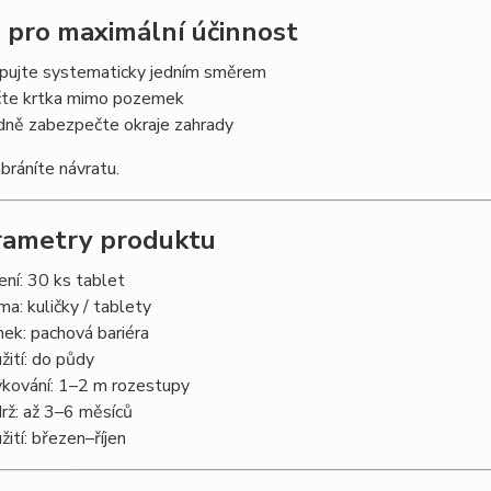
p pro maximální účinnost
pujte systematicky jedním směrem
čte krtka mimo pozemek
dně zabezpečte okraje zahrady
bráníte návratu.
rametry produktu
ení: 30 ks tablet
ma: kuličky / tablety
nek: pachová bariéra
žití: do půdy
kování: 1–2 m rozestupy
rž: až 3–6 měsíců
žití: březen–říjen