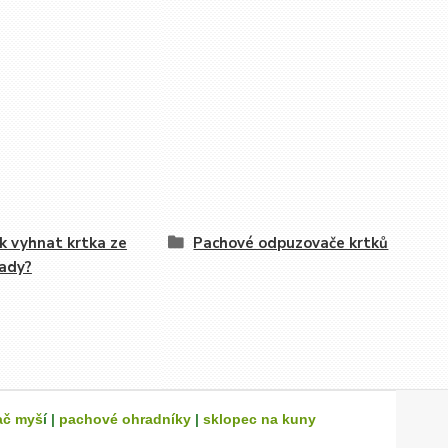
ak vyhnat krtka ze
Pachové odpuzovače krtků
ady?
ač myš
í |
pachové ohradníky
|
sklopec na kuny