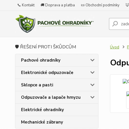
📞 Kontakt
🚚 Doprava a platba
📜 Obchodní podmínky
🦊
🛡️ ŘEŠENÍ PROTI ŠKŮDCŮM
Úvod
P
Pachové ohradníky
Odpu
Elektronické odpuzovače
Sklopce a pasti
Odpuzovače a lapače hmyzu
Elektrické ohradníky
Mechanické zábrany