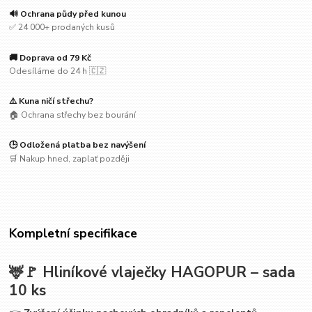
🔊 Ochrana půdy před kunou
✅ 24 000+ prodaných kusů
🚚 Doprava od 79 Kč
Odesíláme do 24 h 🇨🇿
⚠️ Kuna ničí střechu?
🏠 Ochrana střechy bez bourání
🕒 Odložená platba bez navýšení
🛒 Nakup hned, zaplať později
Kompletní specifikace
🦌🚩
Hliníkové vlaječky HAGOPUR – sada
10 ks