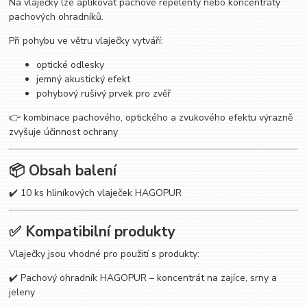
Na vlaječky lze aplikovat pachové repelenty nebo koncentráty
pachových ohradníků.
Při pohybu ve větru vlaječky vytváří:
optické odlesky
jemný akustický efekt
pohybový rušivý prvek pro zvěř
👉 kombinace pachového, optického a zvukového efektu výrazně
zvyšuje účinnost ochrany
📦 Obsah balení
✔️ 10 ks hliníkových vlaječek HAGOPUR
✅ Kompatibilní produkty
Vlaječky jsou vhodné pro použití s produkty:
✔️ Pachový ohradník HAGOPUR – koncentrát na zajíce, srny a
jeleny