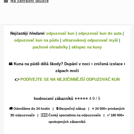
Na zahradní škůdce
Nejčastěji hledané:
odpuzovač kun
|
odpuzovač kun do auta
|
odpuzovač kun na půdu
|
ultrazvukový odpuzovač myš
í |
pachové ohradníky
|
sklopec na kuny
🦝 Kuna na půdě dělá škody? Dupání v noci • zničená izolace •
zápach moči
👉
PODÍVEJTE SE NA NEJÚČINNĚJŠÍ ODPUZOVAČ KUN
hodnocení zákazníků ⭐
⭐
⭐
⭐
⭐
4.9 / 5
🚚 Odesíláme do 24 hodin | 🔒 Bezpečný nákup | ⭐ 24 500+ prodaných
3D odpuzovače | 🇨🇿 Český specialista na odpuzovače | ✅ 180 000+
spokojených zákazníků