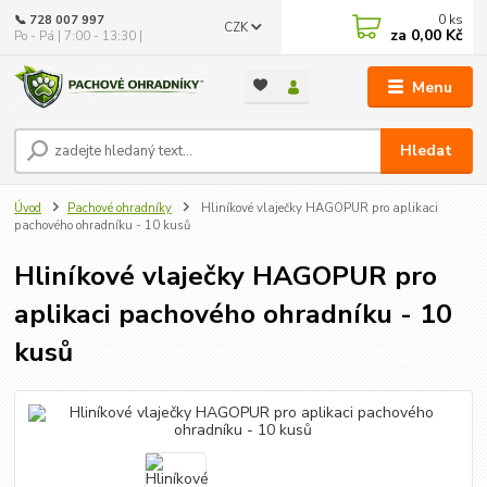
0
ks
📞 728 007 997
CZK
za
0,00 Kč
Po - Pá | 7:00 - 13:30 |
Menu
Hledat
Úvod
Pachové ohradníky
Hliníkové vlaječky HAGOPUR pro aplikaci
pachového ohradníku - 10 kusů
Hliníkové vlaječky HAGOPUR pro
aplikaci pachového ohradníku - 10
kusů