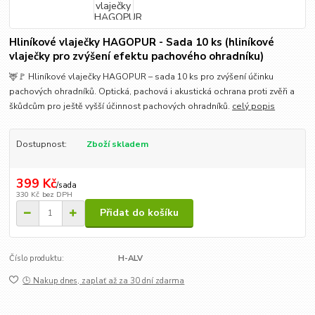
Hliníkové vlaječky HAGOPUR - Sada 10 ks (hliníkové
vlaječky pro zvýšení efektu pachového ohradníku)
🦌🚩 Hliníkové vlaječky HAGOPUR – sada 10 ks pro zvýšení účinku
pachových ohradníků. Optická, pachová i akustická ochrana proti zvěři a
škůdcům pro ještě vyšší účinnost pachových ohradníků.
celý popis
Dostupnost:
Zboží skladem
399 Kč
/
sada
330 Kč
bez DPH
Přidat do košíku
Číslo produktu:
H-ALV
🕒 Nakup dnes, zaplať až za 30 dní zdarma