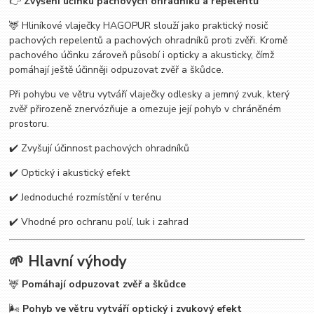
👉
Zvýšení účinku pachových ohradníků a repelentů
🦌 Hliníkové vlaječky HAGOPUR slouží jako praktický nosič
pachových repelentů a pachových ohradníků proti zvěři. Kromě
pachového účinku zároveň působí i opticky a akusticky, čímž
pomáhají ještě účinněji odpuzovat zvěř a škůdce.
Při pohybu ve větru vytváří vlaječky odlesky a jemný zvuk, který
zvěř přirozeně znervózňuje a omezuje její pohyb v chráněném
prostoru.
✔️ Zvyšují účinnost pachových ohradníků
✔️ Optický i akustický efekt
✔️ Jednoduché rozmístění v terénu
✔️ Vhodné pro ochranu polí, luk i zahrad
🌱 Hlavní výhody
🦌
Pomáhají odpuzovat zvěř a škůdce
🌬️
Pohyb ve větru vytváří optický i zvukový efekt