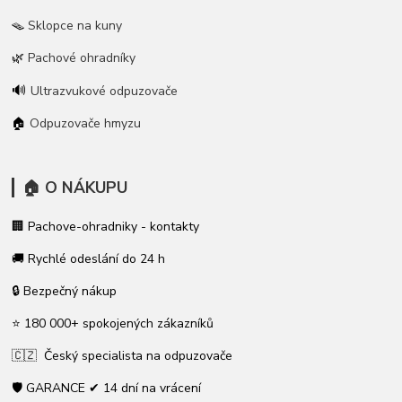
🪤
Sklopce na kuny
🌿
Pachové ohradníky
🔊
Ultrazvukové odpuzovače
🏠
Odpuzovače hmyzu
🏠 O NÁKUPU
🏢 Pachove-ohradniky - kontakty
🚚 Rychlé odeslání do 24 h
🔒 Bezpečný nákup
⭐ 180 000+ spokojených zákazníků
🇨🇿 Český specialista na odpuzovače
🛡️ GARANCE ✔ 14 dní na vrácení